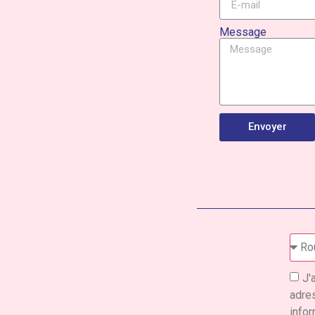
Message
Envoyer
J'
adres
infor