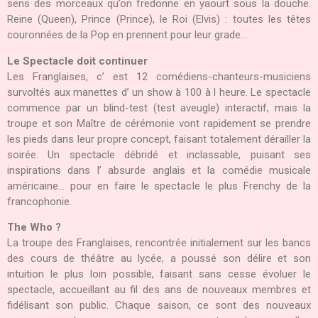
sens des morceaux qu’on fredonne en yaourt sous la douche.
Reine (Queen), Prince (Prince), le Roi (Elvis) : toutes les têtes
couronnées de la Pop en prennent pour leur grade…
Le Spectacle doit continuer
Les Franglaises, c’ est 12 comédiens-chanteurs-musiciens
survoltés aux manettes d’ un show à 100 à l heure. Le spectacle
commence par un blind-test (test aveugle) interactif, mais la
troupe et son Maître de cérémonie vont rapidement se prendre
les pieds dans leur propre concept, faisant totalement dérailler la
soirée. Un spectacle débridé et inclassable, puisant ses
inspirations dans l’ absurde anglais et la comédie musicale
américaine… pour en faire le spectacle le plus Frenchy de la
francophonie.
The Who ?
La troupe des Franglaises, rencontrée initialement sur les bancs
des cours de théâtre au lycée, a poussé son délire et son
intuition le plus loin possible, faisant sans cesse évoluer le
spectacle, accueillant au fil des ans de nouveaux membres et
fidélisant son public. Chaque saison, ce sont des nouveaux